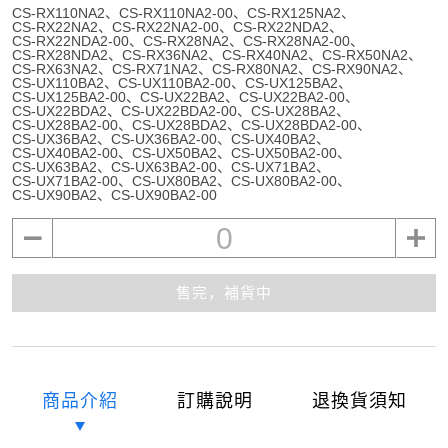
CS-RX110NA2
CS-RX110NA2-00
CS-RX125NA2
CS-RX22NA2
CS-RX22NA2-00
CS-RX22NDA2
CS-RX22NDA2-00
CS-RX28NA2
CS-RX28NA2-00
CS-RX28NDA2
CS-RX36NA2
CS-RX40NA2
CS-RX50NA2
CS-RX63NA2
CS-RX71NA2
CS-RX80NA2
CS-RX90NA2
CS-UX110BA2
CS-UX110BA2-00
CS-UX125BA2
CS-UX125BA2-00
CS-UX22BA2
CS-UX22BA2-00
CS-UX22BDA2
CS-UX22BDA2-00
CS-UX28BA2
CS-UX28BA2-00
CS-UX28BDA2
CS-UX28BDA2-00
CS-UX36BA2
CS-UX36BA2-00
CS-UX40BA2
CS-UX40BA2-00
CS-UX50BA2
CS-UX50BA2-00
CS-UX63BA2
CS-UX63BA2-00
CS-UX71BA2
CS-UX71BA2-00
CS-UX80BA2
CS-UX80BA2-00
CS-UX90BA2
CS-UX90BA2-00
0
售完，補貨中
商品介紹
訂購說明
退換貨須知