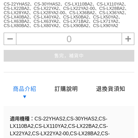
CS-22YHAS2
CS-30YHAS2
CS-LX110BA2
CS-LX110YA2
CS-LX22BA2
CS-LX22YA2
CS-LX22YA2-00
CS-LX28BA2
CS-LX28YA2
CS-LX28YA2-00
CS-LX36BA2
CS-LX36YA2
CS-LX40BA2
CS-LX40YA2
CS-LX50BA2
CS-LX50YA2
CS-LX63BA2
CS-LX63YA2
CS-LX71BA2
CS-LX71YA2
CS-LX80BA2
CS-LX80YA2
CS-LX90BA2
CS-LX90YA2
0
售完，補貨中
商品介紹
訂購說明
退換貨須知
適用機種：CS-22YHAS2,CS-30YHAS2,CS-
LX110BA2,CS-LX110YA2,CS-LX22BA2,CS-
LX22YA2,CS-LX22YA2-00,CS-LX28BA2,CS-