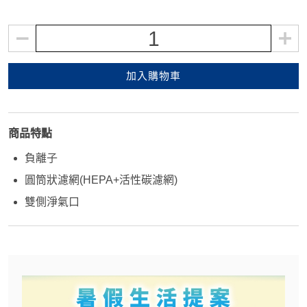
1
加入購物車
商品特點
負離子
圓筒狀濾網(HEPA+活性碳濾網)
雙側淨氣口