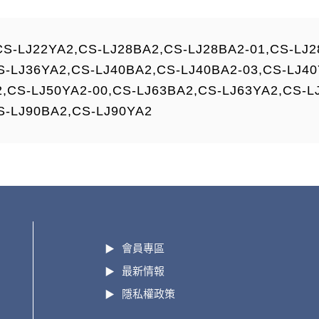
LJ22YA2,CS-LJ28BA2,CS-LJ28BA2-01,CS-LJ2
S-LJ36YA2,CS-LJ40BA2,CS-LJ40BA2-03,CS-LJ40
2,CS-LJ50YA2-00,CS-LJ63BA2,CS-LJ63YA2,CS-L
S-LJ90BA2,CS-LJ90YA2
會員專區
最新情報
隱私權政策