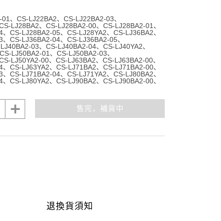
-01
CS-LJ22BA2
CS-LJ22BA2-03
CS-LJ28BA2
CS-LJ28BA2-00
CS-LJ28BA2-01
4
CS-LJ28BA2-05
CS-LJ28YA2
CS-LJ36BA2
3
CS-LJ36BA2-04
CS-LJ36BA2-05
-LJ40BA2-03
CS-LJ40BA2-04
CS-LJ40YA2
CS-LJ50BA2-01
CS-LJ50BA2-03
CS-LJ50YA2-00
CS-LJ63BA2
CS-LJ63BA2-00
4
CS-LJ63YA2
CS-LJ71BA2
CS-LJ71BA2-00
3
CS-LJ71BA2-04
CS-LJ71YA2
CS-LJ80BA2
4
CS-LJ80YA2
CS-LJ90BA2
CS-LJ90BA2-00
售完，補貨中
退換貨須知