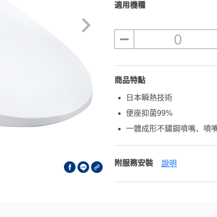
適用機種
0
商品特點
日本瞬熱技術
便座抑菌99%
一體成形不鏽鋼噴嘴、噴嘴
附服務安裝
說明