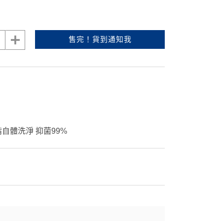
售完！貨到通知我
自體洗淨 抑菌99%