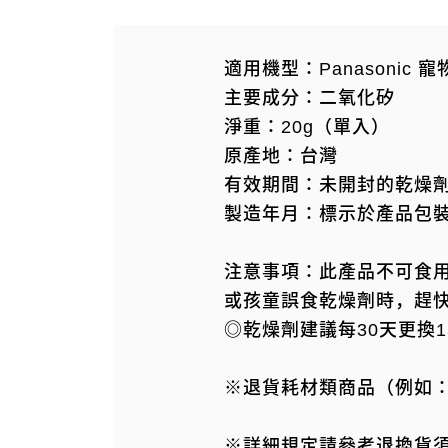
適用機型：Panasonic 
主要成分：二氧化矽
淨重：20g（單入）
原產地：台灣
有效期間：未開封的乾燥劑
製造年月：標示於產品包
注意事項：此產品不可食
或孩童誤食乾燥劑時，趕
◎乾燥劑建議每30天更換
※退貨耗材類商品（例如
※詳細規定請參考退換貨