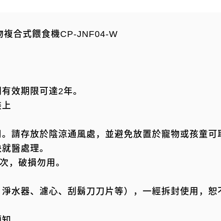
寵物複合式餵食機CP-JNF04-W
有效期限可達2年。
裝上
用。請存放於陰涼通風處，並避免放置於寵物或孩童可
快就醫處理。
1次，破損勿用。
：淨水器、濾心、刮鬍刀刀片等），一經拆封使用，恕
須知