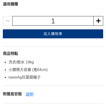
適用機種
1
加入購物車
商品特點
洗衣/脫水 19kg
小體積大容量 (寬64cm)
nanoAg抗菌銀離子
附簡易安裝
說明