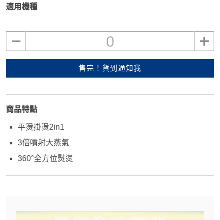
適用機種
0
售完！貨到通知我
商品特點
平燙掛燙2in1
3倍噴射大蒸氣
360°全方位熨燙