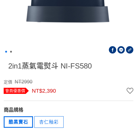
2in1蒸氣電熨斗 NI-FS580
NT2990
定價
NT$2,390
會員優惠價
商品規格
酷黑寶石
杏仁釉彩