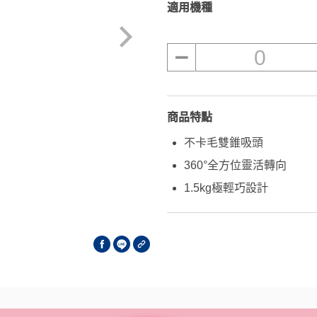
適用機種
0
商品特點
不卡毛雙錐吸頭
360°全方位靈活轉向
1.5kg極輕巧設計