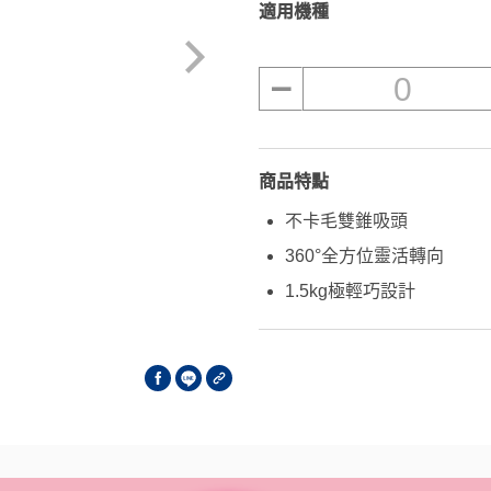
適用機種
0
商品特點
不卡毛雙錐吸頭
360°全方位靈活轉向
1.5kg極輕巧設計