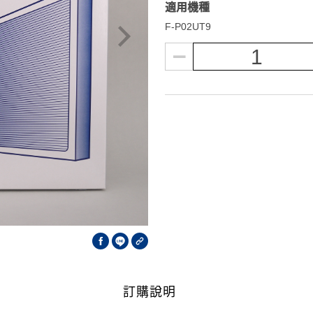
適用機種
F-P02UT9
1
訂購說明