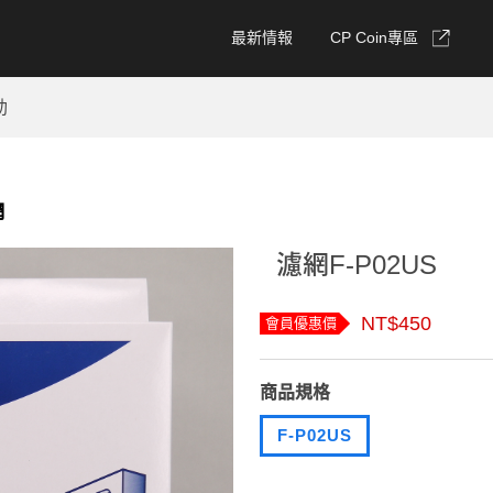
最新情報
CP Coin專區
動
網
濾網F-P02US
NT$450
會員優惠價
商品規格
F-P02US