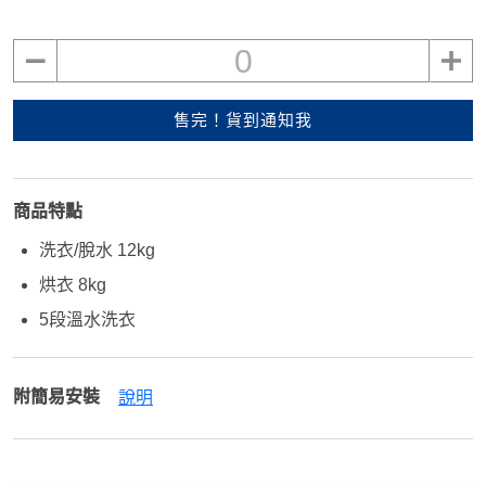
0
售完！貨到通知我
商品特點
洗衣/脫水 12kg
烘衣 8kg
5段溫水洗衣
附簡易安裝
說明