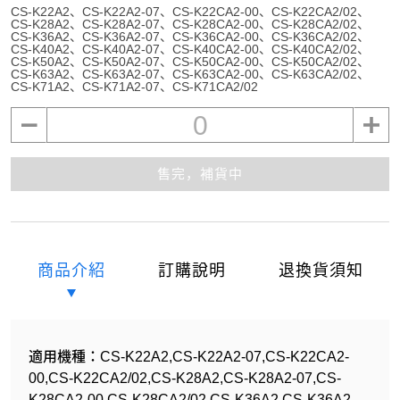
CS-K22A2
CS-K22A2-07
CS-K22CA2-00
CS-K22CA2/02
CS-K28A2
CS-K28A2-07
CS-K28CA2-00
CS-K28CA2/02
CS-K36A2
CS-K36A2-07
CS-K36CA2-00
CS-K36CA2/02
CS-K40A2
CS-K40A2-07
CS-K40CA2-00
CS-K40CA2/02
CS-K50A2
CS-K50A2-07
CS-K50CA2-00
CS-K50CA2/02
CS-K63A2
CS-K63A2-07
CS-K63CA2-00
CS-K63CA2/02
CS-K71A2
CS-K71A2-07
CS-K71CA2/02
0
售完，補貨中
商品介紹
訂購說明
退換貨須知
適用機種：CS-K22A2,CS-K22A2-07,CS-K22CA2-
00,CS-K22CA2/02,CS-K28A2,CS-K28A2-07,CS-
K28CA2-00,CS-K28CA2/02,CS-K36A2,CS-K36A2-