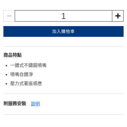
1
加入購物車
商品特點
一體式不鏽鋼噴嘴
噴嘴自體淨
壓力式著座感應
附服務安裝
說明