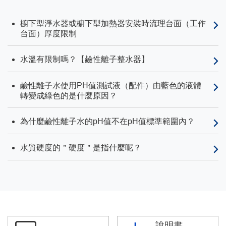
櫥下型淨水器或櫥下型加熱器安裝時流理台面（工作
台面）厚度限制
水溫有限制嗎？【鹼性離子整水器】
鹼性離子水使用PH值測試液（配件）由藍色的液體
轉變成綠色的是什麼原因？
為什麼鹼性離子水的pH值不在pH值標準範圍內？
水質硬度的＂硬度＂是指什麼呢？
說明書、