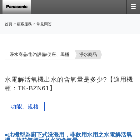
>
>
首頁
顧客服務
常見問答
淨水商品/衛浴設備/便座、馬桶
淨水商品
水電解活氧機出水的含氧量是多少?【適用機
種：TK-BZN61】
功能、規格
●此機型為廚下式洗滌用，非飲用水用之水電解活氧