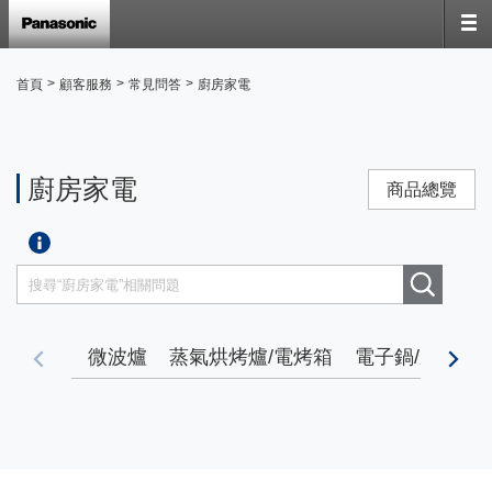
>
>
>
首頁
顧客服務
常見問答
廚房家電
廚房家電
商品總覽
微波爐
蒸氣烘烤爐/電烤箱
電子鍋/壓力鍋