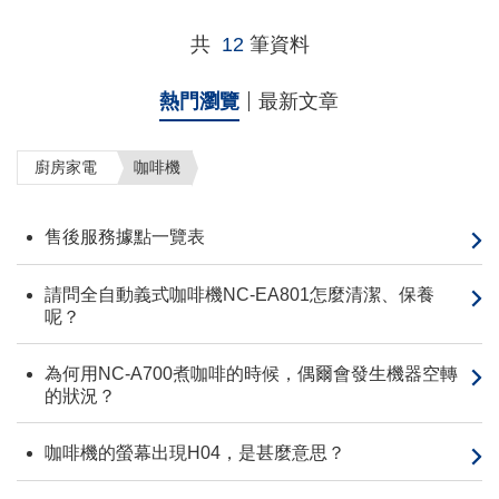
共
12
筆資料
熱門瀏覽
最新文章
廚房家電
咖啡機
售後服務據點一覽表
請問全自動義式咖啡機NC-EA801怎麼清潔、保養
呢？
為何用NC-A700煮咖啡的時候，偶爾會發生機器空轉
的狀況？
咖啡機的螢幕出現H04，是甚麼意思？