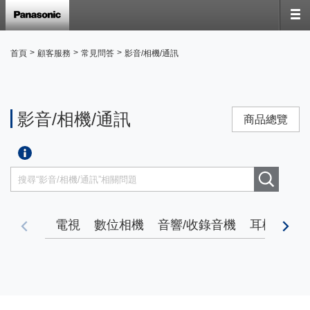
>
>
>
首頁
顧客服務
常見問答
影音/相機/通訊
影音/相機/通訊
商品總覽
電視
數位相機
音響/收錄音機
耳機
影