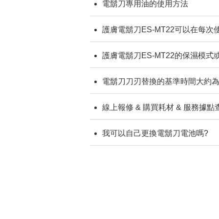
電鬍刀專用油的使用方法
護膚電鬍刀ES-MT22可以在每
護膚電鬍刀ES-MT22的保濕模
電鬍刀刀刃替換的基準時間大約
線上報修 & 購買耗材 & 服務據點
我可以自己更換電鬍刀電池嗎?