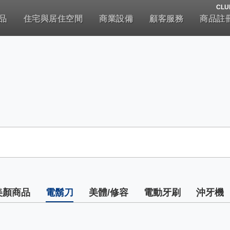
CLU
品
住宅與居住空間
商業設備
顧客服務
商品註
美顏商品
電鬍刀
美體/修容
電動牙刷
沖牙機