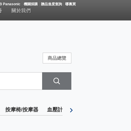
B Panasonic
機關採購
贈品進度查詢
哪裏買
冊
關於我們
商品總覽
按摩椅/按摩器
血壓計