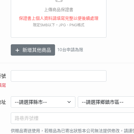
或間接以不正常手法進行網路註冊行為，本公司有權取消其贈品資格，並
上傳商品保證書
日期、購買通路、購買品項不符合本活動辦法規定，則不具有兌獎權利
統運作修復作業時間，本公司保留修正活動時間之權利。
保證書上個人資料請填寫完整以便後續處理
資料時，即視為您已瞭解上述相關內容，並同意本公司於法令允許範圍內
限定5MB以下，JPG、PNG格式
終止活動之權利，無須事前通知，並有權對本活動之事宜作出解釋或裁決
新增其他商品
10台申請為限
行號
填寫
地址
供贈品寄送使用，若贈品為已寄出狀態本公司無法提供修改，請謹