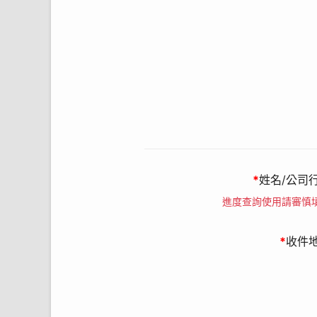
13. 經檢舉或查證註冊者有直接
14. 如經由活動小組審查發現發票
15. 如因不可抗力之因素，影響系
16. 當您參加本活動並提供個人
17. 本公司有權保留變更、修改或
*
姓名/公司
進度查詢使用請審慎
*
收件