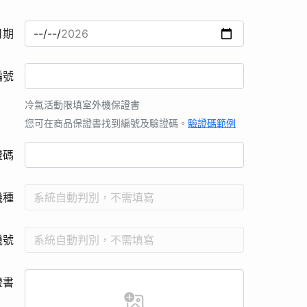
重您的權益為基礎，並遵守中華民國「個人資料保護法」規定。
限公司之子公司，本公司就所蒐集取得之您的個人資料，將提供台灣松
日期
提供優良服務的同時會依個人資料保護法及相關法令之規定下，依本
金、馬。您同意並授權本公司得為完成該活動贈品配送之需求及目的，將
編號
供予相關合作業者，本公司將會善盡監督之責。
冷氣活動限填室外機保證書
份有限公司」販售之上述指定機種，其他商品、平行輸入之商品 (水貨)
您可在商品保證書找到編號及驗證碼。
驗證碼範例
指定商品，完成活動登錄，如未於活動時間內完成不得要求補贈，且每台
證碼
或提出之資料均為真實且正確，無任何違法且未冒用或盜用任何第三人
；或非活動期間購買之商品的「商品機號」、「保證書編號」等，如
機種
商業會計法5年或因執行業務所必須之保存期間（以期限最長者為準）。
之處理或利用，不移作其他用途。
機號
您提供的個人資料向本公司顧客服中心請求行使下列權利：(1)查詢或請
理或利用。(5)請求刪除。
資料，若您選擇不提供個人資料或提供不完全時，本公司將無法進行必
證書