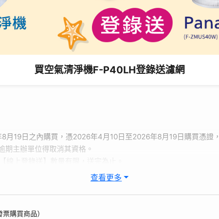
買空氣清淨機F-P40LH登錄送濾網
年8月19日之內購買，憑2026年4月10日至2026年8月19日購買憑證，
逾期主辦單位得取消其資格。
，【線上登錄送】數量有限，送完為止。
入【夏日有禮賞 線上登錄送好禮】活動網站，選擇商品類別，並輸入保
查看更多
進行登錄。登錄完成，即可獲得活動贈品。申請資料審核確認後，將於
簡稱本公司)因辦理「線上登錄送好禮」 (以下簡稱本活動)，而蒐集、
發票購買商品）