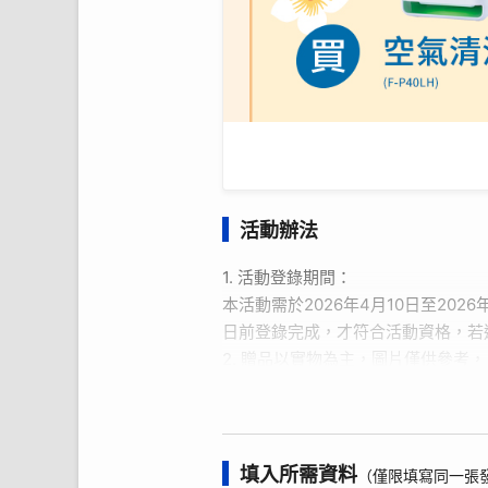
活動辦法
1. 活動登錄期間：
本活動需於2026年4月10日至2026
日前登錄完成，才符合活動資格，若
2. 贈品以實物為主，圖片僅供參考
3. 活動內容：購買指定機種，進
式、購買通路、寄送資訊及購買發票
假日)，將贈品寄送至填寫地址。
4. 台灣松下銷售股份有限公司(以下
填入所需資料
（僅限填寫同一張