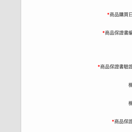
號碼、地址) 個人資料時，皆以尊
5. 本公司為台灣松下電器股份有
*
商品購買
司及台灣松下電器股份有限公司，在
利用您的個人資料。
6. 本次活動贈品限寄送台、澎、
*
商品保證書
如收件人姓名、地址、聯絡電話)提
7. 本活動僅適用「台灣松下銷售股
8. 本活動須於活動時間內，購買
證書編號為準。
*
商品保證書驗
9. 活動登錄者保證所有填寫資料
機號」、「保證書編號」非活動商品
告。
10. 個人資料利用之期間：比照
於我國境內供本公司作為辦理本活動
11. 您可依個人資料保護法規定，就
求補充或更正。(4)請求停止蒐集、處
12. 您可自由選擇是否提供個人
*
商品保
動。