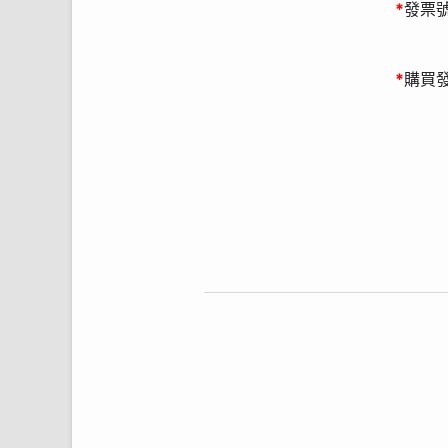
*
發票
*
購買