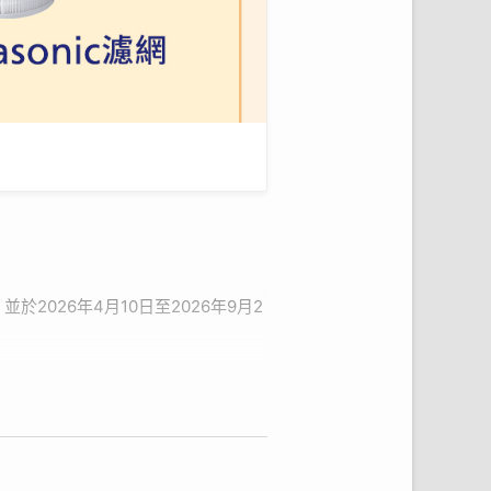
並於2026年4月10日至2026年9月2
證書編號及驗證碼、姓名、聯絡方
登錄完成後30個工作天內 (不含例
處理或利用您的識別類 (如姓名、手機