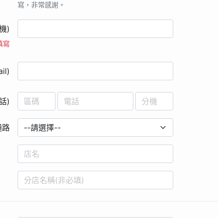
寫，非常感謝。
機)
填寫
l)
話)
通路