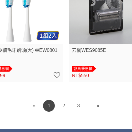
細毛牙刷頭(大) WEW0801
刀網WES9085E
優惠價
會員優惠價
99
NT$550
«
1
2
3
»