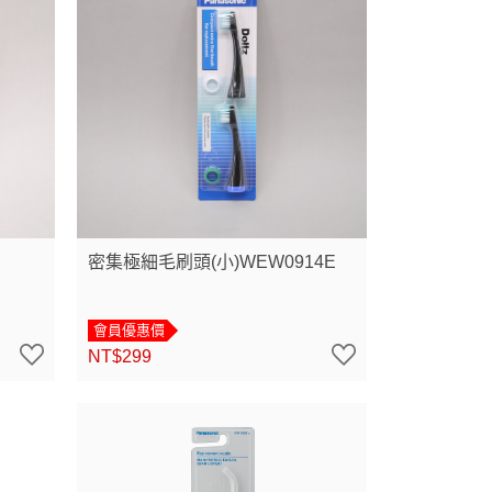
密集極細毛刷頭(小)WEW0914E
會員優惠價
NT$299