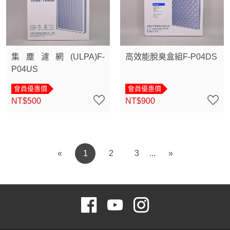
集塵濾網(ULPA)F-
高效能脫臭盒組F-P04DS
P04US
會員優惠價
會員優惠價
NT$500
NT$900
«
1
2
3
»