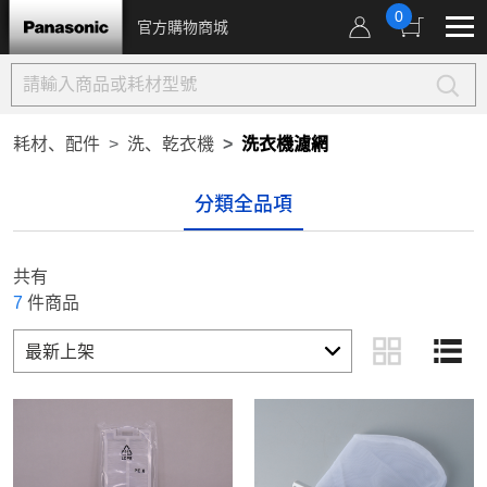
0
官方購物商城
耗材、配件
洗、乾衣機
洗衣機濾網
分類全品項
共有
7
件商品