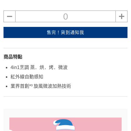
0
售完！貨到通知我
商品特點
4in1烹調 蒸．烘．烤．微波
紅外線自動感知
業界首創*³ 旋風微波加熱技術