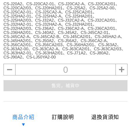
CS-J20A2
CS-J20CA2-01
CS-J20CA2-A
CS-J20CA2/01
CS-J20CA2/03
CS-J20HA2/01
CS-J25A2
CS-J25A2-00
CS-J25CA2-01
CS-J25CA2-A
CS-J25CA2/01
CS-J25HA2-01
CS-J25HA2-A
CS-J25HA2/01
CS-J25HA2/03
CS-J32A2
CS-J32CA2-A
CS-J32CA2/01
CS-J32HA2-01
CS-J32HA2-A
CS-J32HA2/01
CS-J32HA2/03
CS-J36A2
CS-J36CA2-A
CS-J36CA2/01
CS-J36HA2/01
CS-J40A2
CS-J45A2
CS-J45CA2-01
CS-J45CA2-A
CS-J45CA2-B
CS-J45CA2/01
CS-J45HA2-A
CS-J45HA2/01
CS-J50A2
CS-J56A2
CS-J56CA2-A
CS-J56CA2/01
CS-J56CA2/03
CS-J56HA2/01
CS-J63A2
CS-J63A2-00
CS-J63CA2-A
CS-J63CA2/01
CS-J63CA2/03
CS-J63HA2-01
CS-J63HA2/01
CS-J71A2
CS-J80A2
CS-J90A2
CS-LJ50YA2-00
0
售完，補貨中
商品介紹
訂購說明
退換貨須知