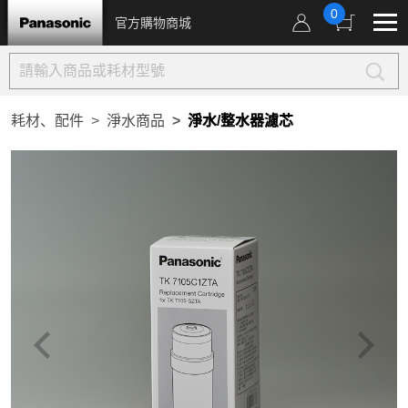
0
官方購物商城
耗材、配件
淨水商品
淨水/整水器濾芯