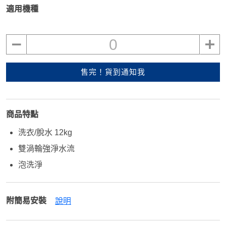
適用機種
0
售完！貨到通知我
商品特點
洗衣/脫水 12kg
雙渦輪強淨水流
泡洗淨
附簡易安裝
說明