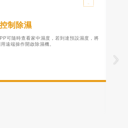
空氣品質顯示
，會主動推播詢問是否要開啟家中空氣清淨機，
空氣清淨機，並隨時查看家中PM2.5數値或狀
呼吸。