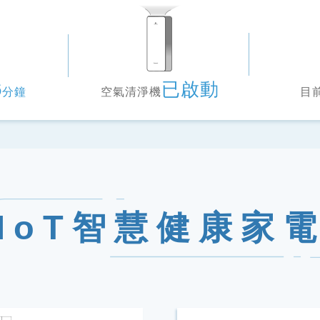
6
已啟動
分鐘
空氣清淨機
目
IoT智慧健康家