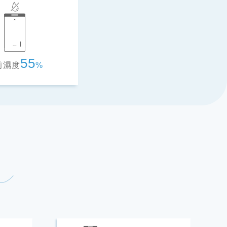
55
前濕度
%
電