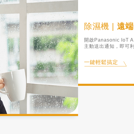
空氣清淨機
|
室外空氣品質不良時
您可透過手機遠端啟動
態，守護家人的美好
一鍵輕鬆搞定