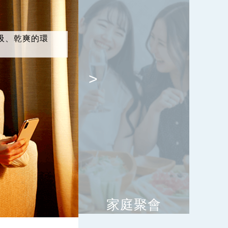
吸、乾爽的環
>
家庭聚會