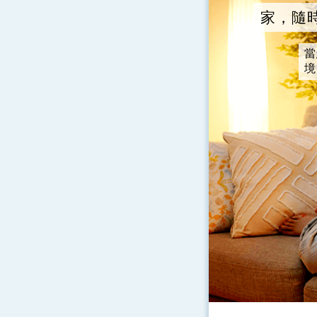
家，隨
當
境