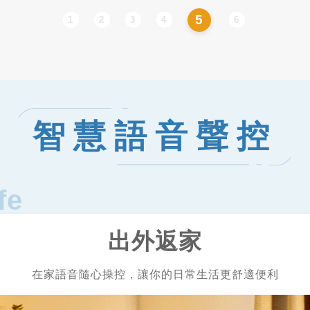
5
1
2
3
4
6
智慧語音聲控
fe
出外返家
在家語音隨心操控，讓你的日常生活更舒適便利