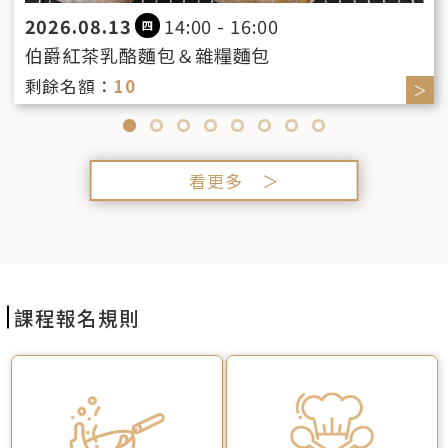
2026.08.13
14:00 - 16:00
四
伯爵紅茶乳酪麵包＆雜糧麵包
剩餘名額：
10
＞
＞
看更多 ＞
課程報名規則