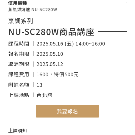
使用機種
使
蒸氣烘烤爐 NU-SC280W
蒸氣
烹調系列
NU-SC280W商品講座
課程時間
2025.05.16 (五) 14:00~16:00
報名期限
2025.05.10
取消期限
2025.05.12
課程費用
1600
，特價500元
剩餘名額
13
上課地點
台北館
我要報名
上課須知