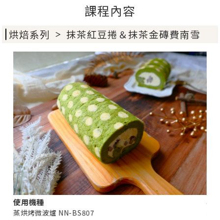
課程內容
烘焙系列
抹茶紅豆捲＆抹茶金磚費南雪
＞
使用機種
使
蒸烘烤微波爐 NN-BS807
蒸烘