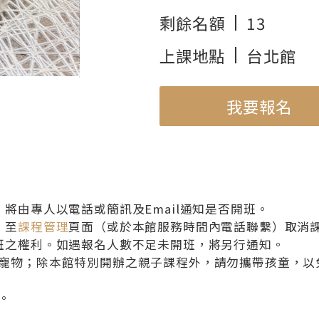
剩餘名額
13
上課地點
台北館
使用機種
蒸烘烤微波爐 NN-BS607
我要報名
將由專人以電話或簡訊及Email通知是否開班。
）至
課程管理
頁面（或於本館服務時間內電話聯繫）取消
班之權利。如遇報名人數不足未開班，將另行通知。
寵物；除本館特別開辦之親子課程外，請勿攜帶孩童，以
。