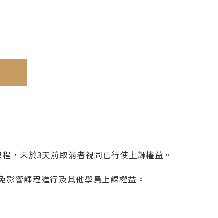
使用機種
蒸烘烤微波爐 NN-BS1700
課程，未於3天前取消者視同已行使上課權益。
免影響課程進行及其他學員上課權益。