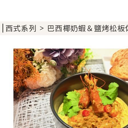
西式系列
巴西椰奶蝦＆鹽烤松板
＞