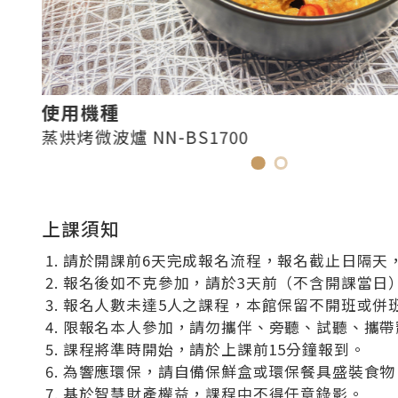
使用機種
蒸烘烤微波爐 NN-BS1700
上課須知
請於開課前6天完成報名流程，報名截止日隔天，
報名後如不克參加，請於3天前（不含開課當日
報名人數未達5人之課程，本館保留不開班或併
限報名本人參加，請勿攜伴、旁聽、試聽、攜帶
課程將準時開始，請於上課前15分鐘報到。
為響應環保，請自備保鮮盒或環保餐具盛裝食物
基於智慧財產權益，課程中不得任意錄影。