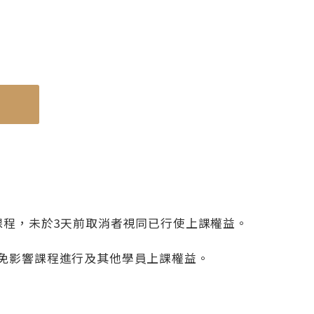
使用機種
蒸烘烤微波爐 NN-BS607
課程，未於3天前取消者視同已行使上課權益。
免影響課程進行及其他學員上課權益。