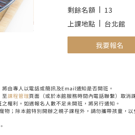
剩餘名額
13
上課地點
台北館
使用機種
蒸烘烤微波爐 NN-BS607
我要報名
將由專人以電話或簡訊及Email通知是否開班。
）至
課程管理
頁面（或於本館服務時間內電話聯繫）取消
班之權利。如遇報名人數不足未開班，將另行通知。
寵物；除本館特別開辦之親子課程外，請勿攜帶孩童，以
。