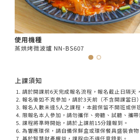
使用機種
蒸烘烤微波爐 NN-BS607
上課須知
請於開課前6天完成報名流程，報名截止日隔天，
報名後如不克參加，請於3天前（不含開課當日
報名人數未達5人之課程，本館保留不開班或併
限報名本人參加，請勿攜伴、旁聽、試聽、攜帶
課程將準時開始，請於上課前15分鐘報到。
為響應環保，請自備保鮮盒或環保餐具盛裝食物
基於智慧財產權益，課程中不得任意錄影。