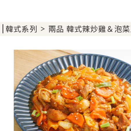
韓式系列
兩品 韓式辣炒雞＆泡
＞