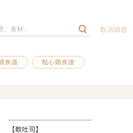
取消篩選
類食譜
點心類食譜
【軟吐司】