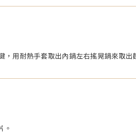
鍵，用耐熱手套取出內鍋左右搖晃鍋來取出
片。