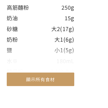
高筋麵粉
250g
奶油
15g
砂糖
大2(17g)
奶粉
大1(6g)
鹽
小1(5g)
水※
180mL
酵母粉
小1(2.8g)
顯示所有食材
【法式香煎吐司】
軟吐司
2片
顯示部份食材
無鹽奶油
適量