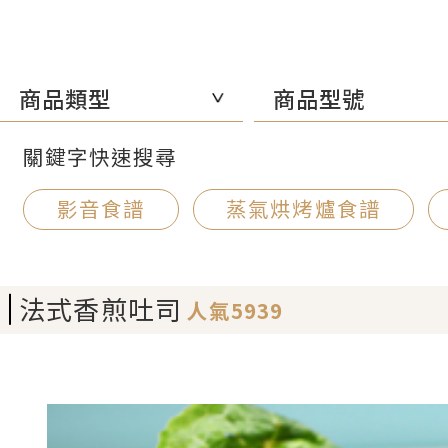
商品類型
商品型號
關鍵字快速搜尋
影音食譜
蒸氣烘烤爐食譜
法式香煎吐司
人氣5939