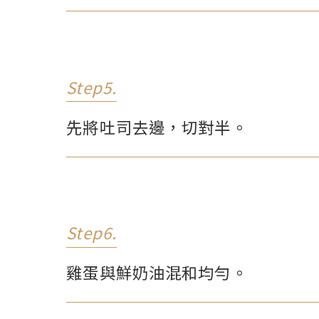
Step5.
先將吐司去邊，切對半。
Step6.
雞蛋與鮮奶油混和均勻。