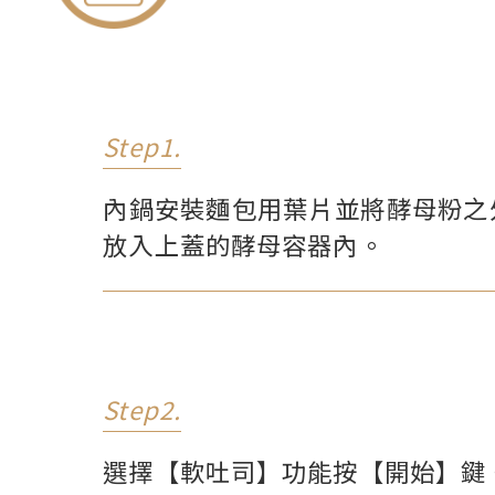
Step1.
內鍋安裝麵包用葉片並將酵母粉之
放入上蓋的酵母容器內。
Step2.
選擇【軟吐司】功能按【開始】鍵