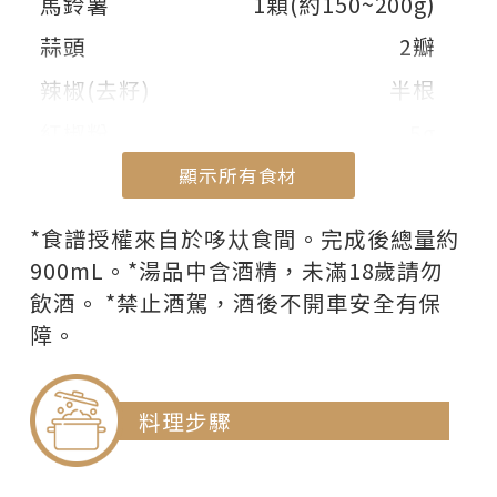
馬鈴薯
1顆(約150~200g)
蒜頭
2瓣
辣椒(去籽)
半根
紅椒粉
5g
橄欖油
適量
顯示所有食材
白蘭地
50mL
顯示部份食材
*食譜授權來自於哆夶食間。完成後總量約
水
500mL
900mL。*湯品中含酒精，未滿18歲請勿
飲酒。 *禁止酒駕，酒後不開車安全有保
鹽巴
適量
障。
黑胡椒
適量
鮮奶油
125mL
料理步驟