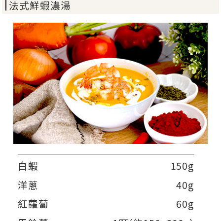
法式鮮蝦濃湯
白蝦
150g
洋蔥
40g
紅蘿蔔
60g