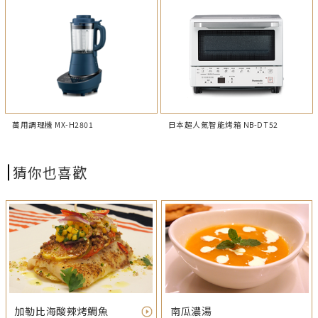
萬用調理機 MX-H2801
日本超人氣智能烤箱 NB-DT52
猜你也喜歡
加勒比海酸辣烤鯛魚
南瓜濃湯