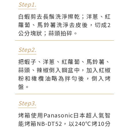
Step1.
白蝦剪去長鬚洗淨擦乾；洋蔥、紅
蘿蔔、馬鈴薯洗淨去皮後，切成2
公分塊狀；蒜頭拍碎。
Step2.
把蝦子、洋蔥、紅蘿蔔、馬鈴薯、
蒜頭、辣椒倒入鋼盆中，加入紅椒
粉和橄欖油略為拌勻後，倒入烤
盤。
Step3.
烤箱使用Panasonic日本超人氣智
能烤箱NB-DT52，以240℃烤10分