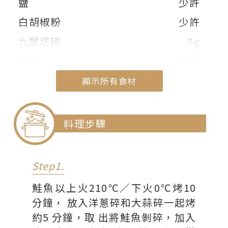
鹽
少許
白胡椒粉
少許
九層塔碎
5g
白飯
240g
海苔碎
少許
顯示所有食材
醬油
少許
顯示部份食材
料理步驟
Step1.
鮭魚以上火210℃／下火0℃烤10
分鐘， 放入洋蔥碎和大蒜碎一起烤
約5 分鐘，取 出將鮭魚剝碎，加入