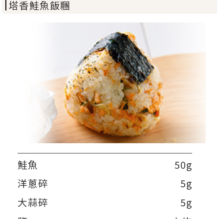
塔香鮭魚飯糰
鮭魚
50g
洋蔥碎
5g
大蒜碎
5g