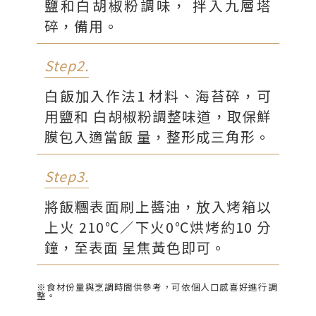
鹽和白胡椒粉調味， 拌入九層塔
碎，備用。
Step2.
白飯加入作法1 材料、海苔碎，可
用鹽和 白胡椒粉調整味道，取保鮮
膜包入適當飯 量，整形成三角形。
Step3.
將飯糰表面刷上醬油，放入烤箱以
上火 210℃／下火0℃烘烤約10 分
鐘，至表面 呈焦黃色即可。
※食材份量與烹調時間供參考，可依個人口感喜好進行調
整。