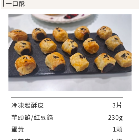
一口酥
冷凍起酥皮
3片
芋頭餡/紅豆餡
230g
蛋黃
1顆