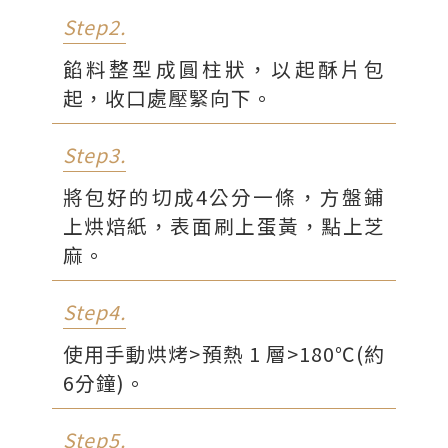
Step2.
餡料整型成圓柱狀，以起酥片包
起，收口處壓緊向下。
Step3.
將包好的切成4公分一條，方盤鋪
上烘焙紙，表面刷上蛋黃，點上芝
麻。
Step4.
使用手動烘烤>預熱 1 層>180℃(約
6分鐘)。
Step5.