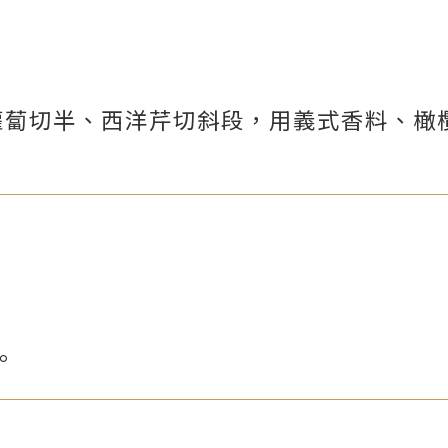
蘿蔔切半、西洋芹切斜段，用義式香料、橄
。