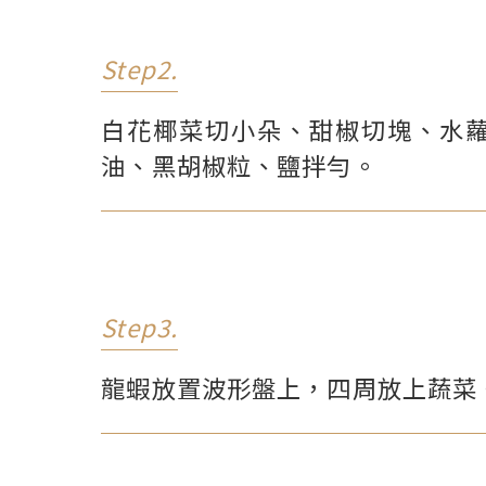
Step2.
白花椰菜切小朵、甜椒切塊、水
油、黑胡椒粒、鹽拌勻。
Step3.
龍蝦放置波形盤上，四周放上蔬菜