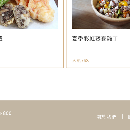
羅
夏季彩虹藜麥雞丁
人氣768
800
關於我們