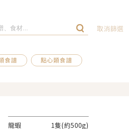
取消篩選
類食譜
點心類食譜
龍蝦
1隻(約500g)