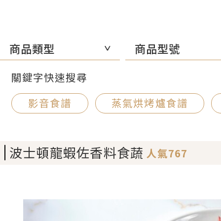
商品類型
商品型號
關鍵字快速搜尋
影音食譜
蒸氣烘烤爐食譜
波士頓龍蝦佐香料食蔬
人氣767