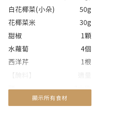
白花椰菜(小朵)
50g
花椰菜米
30g
甜椒
1顆
水蘿蔔
4個
西洋芹
1根
【醃料】
適量
鹽
2小匙
顯示所有食材
胡椒
2小匙
白酒
1大匙
顯示部份食材
【調味料】