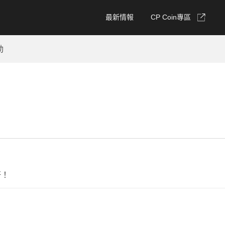
最新情報
CP Coin專區
動
好！