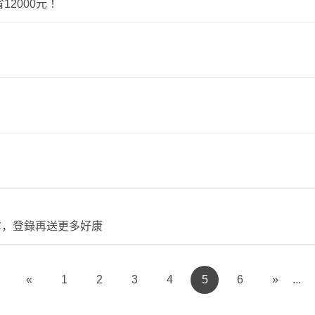
2000元！
拿，登錄再送更多好康
«
1
2
3
4
5
6
»