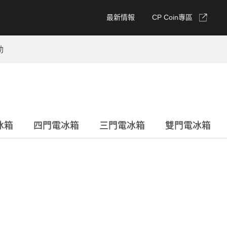
最新情報
CP Coin專區
動
冰箱
四門電冰箱
三門電冰箱
雙門電冰箱