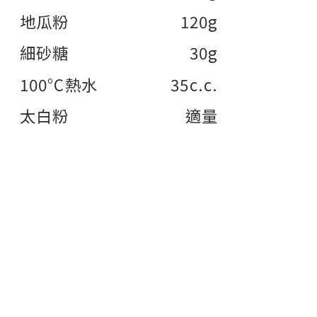
地瓜粉
120g
細砂糖
30g
100°C熱水
35c.c.
太白粉
適量