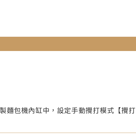
製麵包機內缸中，設定手動攪打模式【攪打