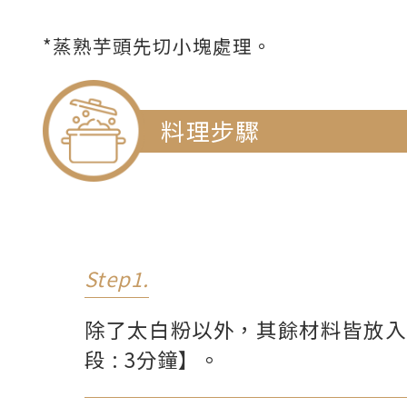
*蒸熟芋頭先切小塊處理。
料理步驟
Step1.
除了太白粉以外，其餘材料皆放入
段 : 3分鐘】。