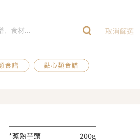
取消篩選
類食譜
點心類食譜
*蒸熟芋頭
200g