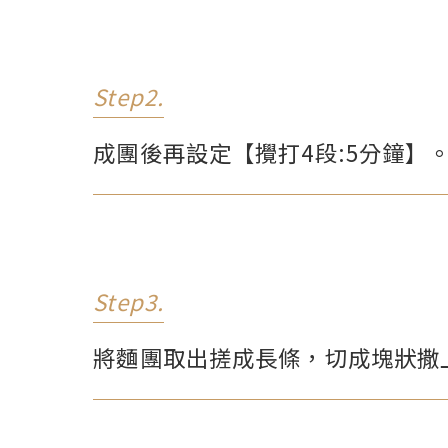
Step2.
成團後再設定【攪打4段:5分鐘】
Step3.
將麵團取出搓成長條，切成塊狀撒