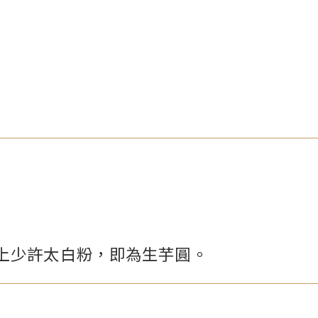
。
上少許太白粉，即為生芋圓。