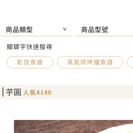
商品類型
商品型號
關鍵字快速搜尋
影音食譜
蒸氣烘烤爐食譜
芋圓
人氣4140