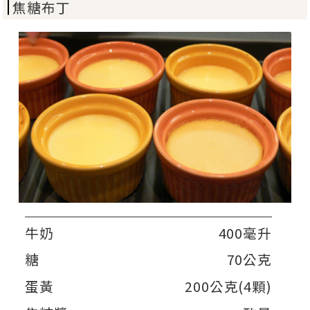
焦糖布丁
牛奶
400毫升
糖
70公克
蛋黃
200公克(4顆)