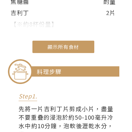
焦糖醬
酌量
吉利丁
2片
【※約8杯份量】
顯示所有食材
顯示部份食材
料理步驟
Step1.
先將一片吉利丁片剪成小片，盡量
不要重疊的浸泡於約50-100毫升冷
水中約10分鐘，泡軟後瀝乾水分，