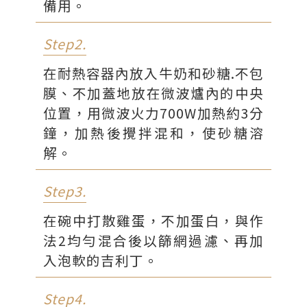
備用。
Step2.
在耐熱容器內放入牛奶和砂糖.不包
膜、不加蓋地放在微波爐內的中央
位置，用微波火力700W加熱約3分
鐘，加熱後攪拌混和，使砂糖溶
解。
Step3.
在碗中打散雞蛋，不加蛋白，與作
法2均勻混合後以篩網過濾、再加
入泡軟的吉利丁。
Step4.