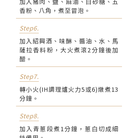
加入豬肉、鹽、麻油、白砂糖、五
香粉、八角，煮至冒泡。
Step6.
加入紹興酒、味醂、醬油、水、馬
薩拉香料粉，大火煮滾2分鐘後加
醋。
Step7.
轉小火(IH調理爐火力5或6)燉煮13
分鐘。
Step8.
加入青蔥段煮1分鐘，蔥白切成細
絲備用。