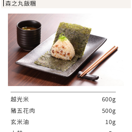
森之丸飯糰
越光米
600g
豬五花肉
500g
玄米油
10g