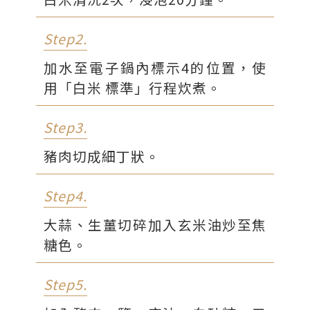
鹽
適量
Step2.
青蔥
適量
海苔
適量
加水至電子鍋內標示4的位置，使
用「白米 標準」行程炊煮。
Step3.
豬肉切成細丁狀。
Step4.
大蒜、生薑切碎加入玄米油炒至焦
糖色。
Step5.