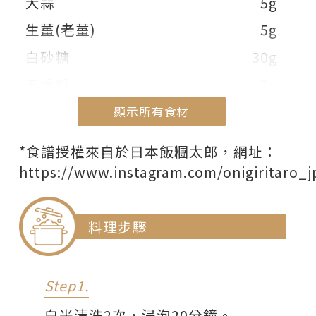
大蒜
5g
生薑(老薑)
5g
白砂糖
30g
五香粉
3g
八角
3個
顯示所有食材
馬薩拉香料
11g
顯示部份食材
*食譜授權來自於日本飯糰太郎，網址：
水
200mL
https://www.instagram.com/onigiritaro_j
醤油
65g
紹興酒
20g
料理步驟
醋
10g
味醂
40g
Step1.
麻油
適量
白米清洗2次，浸泡20分鐘。