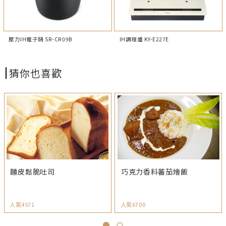
壓力IH電子鍋 SR-CR09B
IH調理爐 KY-E227E
猜你也喜歡
麵皮鬆脆吐司
巧克力香料蕃茄燴飯
人氣4571
人氣6700