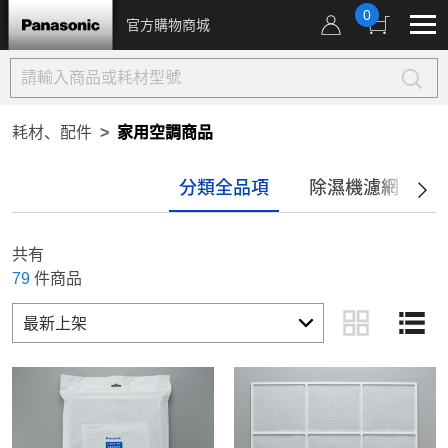
0
官方購物商城
耗材、配件
家用空調商品
分類全品項
除濕機濾網
共有
79
件商品