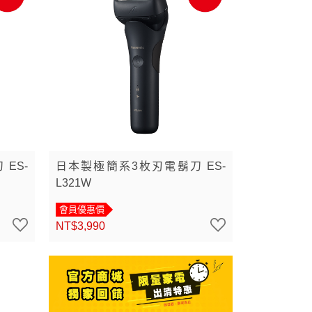
ES-
日本製極簡系3枚刃電鬍刀 ES-
L321W
會員優惠價
NT$3,990