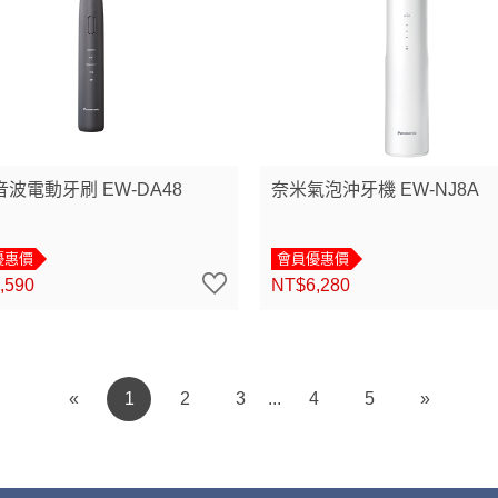
波電動牙刷 EW-DA48
奈米氣泡沖牙機 EW-NJ8A
優惠價
會員優惠價
,590
NT$6,280
«
1
2
3
4
5
»