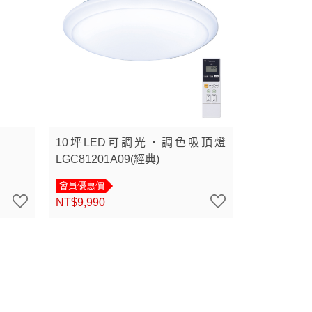
10坪LED可調光・調色吸頂燈
LGC81201A09(經典)
會員優惠價
NT$9,990