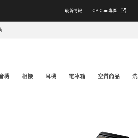
最新情報
CP Coin專區
動
音機
相機
耳機
電冰箱
空質商品
洗