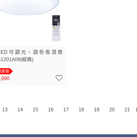
LED可調光・調色吸頂燈
1201A09(經典)
優惠價
,990
13
14
15
16
17
18
19
20
21