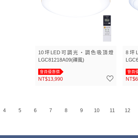
10坪LED可調光・調色吸頂燈
8坪
LGC81218A09(禪風)
LGC6
會員優惠價
會員
NT$13,990
NT$6
4
5
6
7
8
9
10
11
12