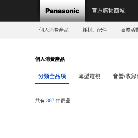
官方購物商城
個人消費產品
耗材、配件
商城活
個人消費產品
分類全品項
薄型電視
音響/收錄
共有
387
件商品