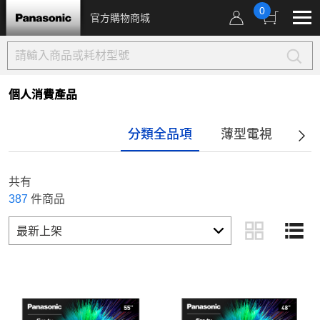
0
官方購物商城
個人消費產品
分類全品項
薄型電視
音
共有
387
件商品