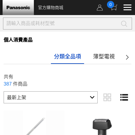
0
官方購物商城
個人消費產品
分類全品項
薄型電視
音
共有
387
件商品