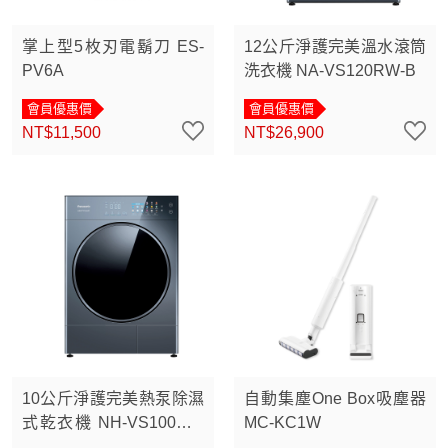
掌上型5枚刃電鬍刀 ES-
12公斤淨護完美溫水滾筒
PV6A
洗衣機 NA-VS120RW-B
會員優惠價
會員優惠價
NT$11,500
NT$26,900
10公斤淨護完美熱泵除濕
自動集塵One Box吸塵器
式乾衣機 NH-VS100HP-
MC-KC1W
B