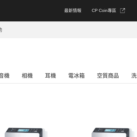
最新情報
CP Coin專區
動
音機
相機
耳機
電冰箱
空質商品
洗