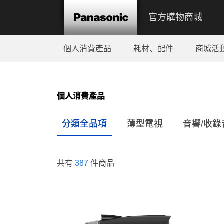
官方購物商城
個人消費產品
耗材、配件
商城活
個人消費產品
分類全品項
薄型電視
音響/收錄
共有
387
件商品