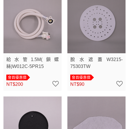
給水管1.5M(鎖螺
脫水遮蓋W3215-
絲)W012C-5PR15
75303TW
會員優惠價
會員優惠價
NT$200
NT$90