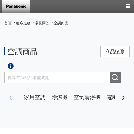
>
>
>
首頁
顧客服務
常見問答
空調商品
空調商品
商品總覽
家用空調
除濕機
空氣清淨機
電風扇
暖